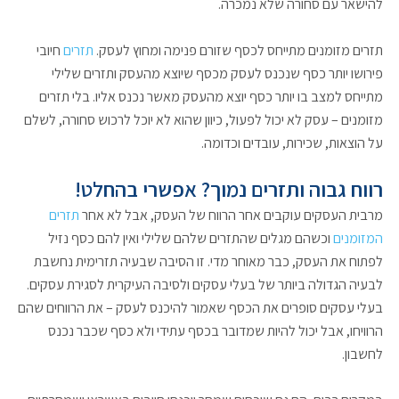
להישאר עם סחורה שלא נמכרה.
תזרים מזומנים מתייחס לכסף שזורם פנימה ומחוץ לעסק.
תזרים
חיובי
פירושו יותר כסף שנכנס לעסק מכסף שיוצא מהעסק ותזרים שלילי
מתייחס למצב בו יותר כסף יוצא מהעסק מאשר נכנס אליו. בלי תזרים
מזומנים – עסק לא יכול לפעול, כיוון שהוא לא יוכל לרכוש סחורה, לשלם
על הוצאות, שכירות, עובדים וכדומה.
רווח גבוה ותזרים נמוך? אפשרי בהחלט!
מרבית העסקים עוקבים אחר הרווח של העסק, אבל לא אחר
תזרים
המזומנים
וכשהם מגלים שהתזרים שלהם שלילי ואין להם כסף נזיל
לפתוח את העסק, כבר מאוחר מדי. זו הסיבה שבעיה תזרימית נחשבת
לבעיה הגדולה ביותר של בעלי עסקים ולסיבה העיקרית לסגירת עסקים.
בעלי עסקים סופרים את הכסף שאמור להיכנס לעסק – את הרווחים שהם
הרוויחו, אבל יכול להיות שמדובר בכסף עתידי ולא כסף שכבר נכנס
לחשבון.