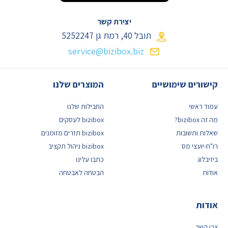
יצירת קשר
תובל 40, רמת גן
5252247
service@bizibox.biz
קישורים שימושיים
המוצרים שלנו
עמוד ראשי
החבילות שלנו
מה זה bizibox?
bizibox לעסקים
שאלות ותשובות
bizibox תזרים מזומנים
רו"ח-יועצי מס
bizibox ניהול תקציב
ביזיבלוג
כתבו עלינו
אודות
הבטחה לאבטחה
אודות
צרו קשר