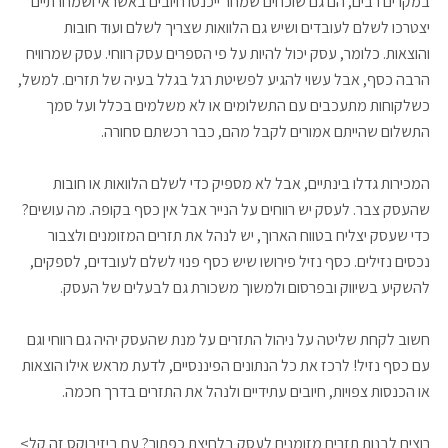
במקרים רבים, הם גם שוכחים שמחר ייכנסו חיובים באשראי ושמחרתיים
יצטרכו לשלם לעובדים ושיש גם הלוואות שצריך לשלם ועוד חובות
והוצאות. כלומר, עסק יכול להיות על פי הספרים עסק רווחי. עסק שמרוויח
הרבה כסף, אבל עשוי להגיע לפשיטת רגל בגלל בעיה של תזרים. למשל,
כשלקוחות מתעכבים עם התשלומים או לא משלמים בכלל ועל סמך
התשלום שהייתם אמורים לקבל מהם, כבר רכשתם סחורה.
המכירות גדלו בינתיים, אבל לא מספיק כדי לשלם הלוואות או חובות
שהעסק צבר. לעסק יש רווחים על הנייר אבל אין כסף בקופה. מה עושים?
כדי שעסק יצליח בטווח הארוך, יש לנהל את תזרים המזומנים ולצבור
נכסים נזילים. כסף נזיל פירושו שיש כסף פנוי לשלם לעובדים, לספקים,
להשקיע בשיווק ובפרסום ולמשוך משכורת גם לבעלים של העסק.
חשוב לקחת שליטה על ניהול התזרים על מנת שהעסק יהיה גם רווחי וגם
עם כסף נזיל! לרכז את כל הנתונים הפיננסיים, לדעת מראש אילו הוצאות
או הכנסות צפויות, חיובים עתידיים ולנהל את התזרים בדרך חכמה.
רוצים לבנות תזרים מזומנים לעסק בלחיצת כפתור? עם ביזיבוקס זה קל>