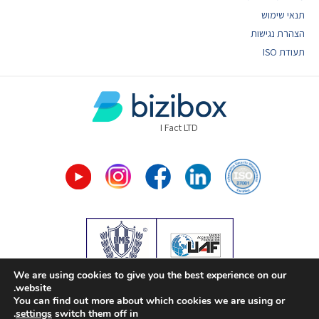
תנאי שימוש
הצהרת נגישות
תעודת ISO
I Fact LTD
We are using cookies to give you the best experience on our
אתר זה משתמש ב- cookies על מנת
website.
לספק לך חוויית גלישה טובה יותר.
You can find out more about which cookies we are using or
Design by:
teacup
| Created by:
entry
| SEO by:
extra
לקבלת מידע מפורט קראו את
מדיניות
.
settings
switch them off in