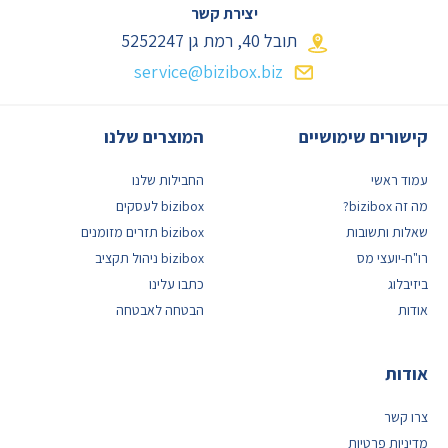
יצירת קשר
תובל 40, רמת גן
5252247
service@bizibox.biz
קישורים שימושיים
המוצרים שלנו
עמוד ראשי
החבילות שלנו
מה זה bizibox?
bizibox לעסקים
שאלות ותשובות
bizibox תזרים מזומנים
רו"ח-יועצי מס
bizibox ניהול תקציב
ביזיבלוג
כתבו עלינו
אודות
הבטחה לאבטחה
אודות
צרו קשר
מדיניות פרטיות