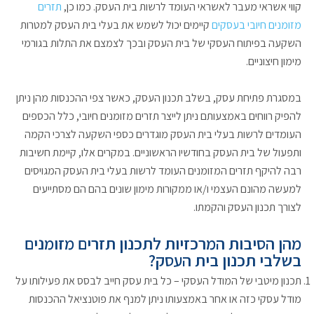
קווי אשראי מעבר לאשראי העומד לרשות בית העסק. כמו כן,
תזרים
מזומנים חיובי בעסקים
קיימים יכול לשמש את בעלי בית העסק למטרות
השקעה בפיתוח העסקי של בית העסק ובכך לצמצם את התלות בגורמי
מימון חיצוניים.
במסגרת פתיחת עסק, בשלב תכנון העסק, כאשר צפי ההכנסות מהן ניתן
להפיק רווחים באמצעותם ניתן לייצר תזרים מזומנים חיובי, כלל הכספים
העומדים לרשות בעלי בית העסק מוגדרים כספי השקעה לצרכי הקמה
ותפעול של בית העסק בחודשיו הראשוניים. במקרים אלו, קיימת חשיבות
רבה להיקף תזרים המזומנים העומד לרשות בעלי בית העסק המגויסים
למעשה מהונם העצמי ו/או ממקורות מימון שונים בהם הם מסתייעים
לצורך תכנון העסק והקמתו.
מהן הסיבות המרכזיות לתכנון תזרים מזומנים
בשלבי תכנון בית העסק?
תכנון מיטבי של המודל העסקי – כל בית עסק חייב לבסס את פעילותו על
מודל עסקי כזה או אחר באמצעותו ניתן למנף את פוטנציאל ההכנסות