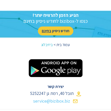
הגיע הזמן להרוויח יותר!
כנסו ל-bizibox לחודש ניסיון בחינם
חודש ניסיון
בחינם
עמוד בית
>
ביזיבלוג
יצירת קשר
תובל 40, רמת גן
5252247
service@bizibox.biz