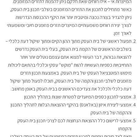
המייצרות אי – אילו רווחים שאת חלקם ניתן להפנות לתזרים המזומנים.
כאשר מתחילים לתכנון את התזרים המזומנים בשלבי תכנון בית העסק,
ניתן להגדיר בצורה נכונה ומיטבית יותר את היקף ההכנסות הנדרשות
לצורך יצירת רווחים משמעותיים המייצרים תזרים מזומנים חיובי ומשמעותי
לאורך זמן.
תפעול ראשוני של בית העסק מתוך ההון הקיים ומתוך שיקול דעת כלכלי –
בשלבים הראשונים של הקמת בית העסק, בעלי בית העסק נדרשים
להוצאות גבוהות, דבר העשוי למצוא אתם עצמם נוטלים יותר ויותר
התחייבויות כספיות העשויות להוות "מוקש" עסקי וכלכלי בהתאם ליכולות
מימוש הפוטנציאל העסקי של בית העסק. באמצעות תכנון תזרים
מזומנים לשלבי תכנון והקמה של בית העסק, תוכלו לפעול מתוך שיקול
דעת כלכלי ולכלכל את צעדיכם הראשונים בבית העסק באופן מחושב.
אמצעי לתכנון כספים המיועדים למטרות שונות בתהליך התכנון
אמצעי ליצירת איזון (באלאנס) בהיקף ההוצאות הנלוות לתהליך התכנון
וההקמה של בית העסק
אמצעי לרישום כלל ההוצאות הנחוצות לכם לצרכי תכנון בית העסק
והקמתו
וזאת לצד סיבות נוספות לתכנון תזרים המזומנים של בית העסק בשלבי