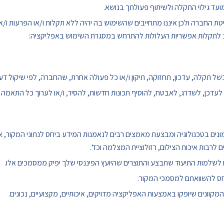
עד גילוי התקלה ולשיתוף פעולתך בנושא.
 החברה ולכן איננו מתחייבים שהשימוש בה יהיה ללא תקלות ו/או הפרעות ו/או 
ב לתקלות אפשריות העלולות להתרחש במסגרת השימוש באפליקציה:
ל תקלה, עדכון, תחזוקה, תיקון ו/או כל פעולה אחרת, שהחברה, לפי שיקול ד
כן, לשדרג, לאבטח, להוסיף תכונות חדשות, להסיר, ו/או לערוך כל התאמה ו/
ם בטכנולוגיה ומבצעת מאמצים רבים לנאמנות המידע ביחס לנתוני המקור, אך ע
לרבות איכות הצילום, רזולוציית המצלמה וכד'.
או לשלמות התיעוד שתבצע והתוצרים שהיועץ הפיננסי שלך יפיק ממסמכים אלו.
יחס להשוואתם למסמכי המקור.
קוונים שיופקו באמצעות האפליקציה מדויקים, איכותיים, מקצועיים, נכונים.