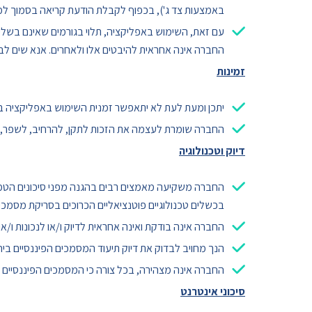
באמצעות צד ג'), בכפוף לקבלת הודעת קריאה בסמוך למו
עם זאת, השימוש באפליקציה, תלוי בגורמים שאינם בשליטת
החברה אינה אחראית להיבטים אלו ולאחרים. אנא שים ל
זמינות
יתכן ומעת לעת לא יתאפשר זמנית השימוש באפליקציה בש
החברה שומרת לעצמה את הזכות לתקן, להרחיב, לשפר, לעד
דיוק וטכנולוגיה
החברה משקיעה מאמצים רבים בהגנה מפני סיכונים הטמוני
בכשלים טכנולוגיים פוטנציאליים הכרוכים בסריקת מסמכים 
החברה אינה בודקת ואינה אחראית לדיוק ו/או לנכונות ו/
הנך מחויב לבדוק את דיוק תיעוד המסמכים הפיננסיים ב
החברה אינה מצהירה, בכל צורה כי המסמכים הפיננסיים המ
סיכוני אינטרנט