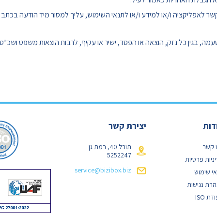
 לאפליקציה ו/או למידע ו/או לתנאי השימוש, עליך למסור מיד הודעה בכתב לח
, בגין כל נזק, הוצאה או הפסד, ישיר או עקיף, לרבות הוצאות משפט ושכ”ט ע
דות
יצירת קשר
 קשר
תובל 40, רמת גן
5252247
ניות פרטיות
service@bizibox.biz
י שימוש
רת נגישות
ת ISO