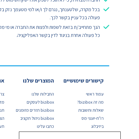
בכל מקרה, שלטענתך, נגרם לך ו/או למי מטעמך נזק בקשר
פעולה בכל עניין בקשר לכך.
הנך מתחייב/ת בזאת לשפות ולפצות את החברה או מי מטעמה
כל פעולה אחרת בניגוד לדין בקשר האפליקציה.
קישורים שימושיים
המוצרים שלנו
או
עמוד ראשי
החבילות שלנו
צרו
מה זה bizibox?
bizibox לעסקים
מדי
שאלות ותשובות
bizibox תזרים מזומנים
תנא
רו"ח-יועצי מס
bizibox ניהול תקציב
הצה
ביזיבלוג
כתבו עלינו
תעוד
אודות
הבטחה לאבטחה