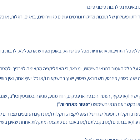
באינטרנט לרבות סיכוני סייבר.
ירתן ופעולתן של תוכנות מזיקות וגורמים עוינים כגון וירוסים, באגים, רוגלות, א
תים באפליקציה ניתנים לך “כמות שהם”(“as is”) , ללא כל התחייבות או אחריות מכל סוג שהוא, באופן מפורש א
כלל האמור בתנאי השימוש, ומצאת כי האפליקציה מתאימה לצרכיך ולמטרות
עוץ כספי, פיננסי, חשבונאי, מיסויי, ייעוץ בהשקעות ו/או כל ייעוץ אחר, ואין ב
ר ו/או עקיף, הפסד הכנסה או עסקים, רווח מנוע, פגיעה במוניטין וכיו”ב, שנג
או בקשר עם תנאי השימוש (“
פטור מאחריות
”).
טעות, תקלות ,תפעול שגוי של האפליקציה, תקלות ו/או נזקים הנובעים מצדדים ש
 ו/או בנתונים ו/או בקבלתם ו/או באובדנם כתוצאה מתקלות אחרות שאינן בשלי
א הגבלת האחריות כאמור לעיל.