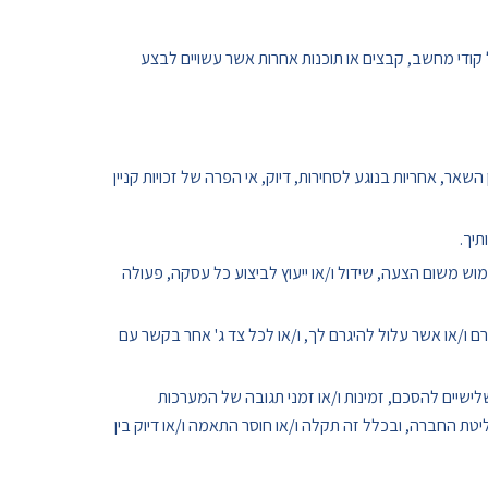
ו כל קודי מחשב, קבצים או תוכנות אחרות אשר עשויים לבצע
ו מכללא, לרבות בין השאר, אחריות בנוגע לסחירות, דיוק, אי הפרה של זכויות קניין
יך.
שימוש משום הצעה, שידול ו/או ייעוץ לביצוע כל עסקה, פעולה
רם ו/או אשר עלול להיגרם לך, ו/או לכל צד ג' אחר בקשר עם
לישיים להסכם, זמינות ו/או זמני תגובה של המערכות
טת החברה, ובכלל זה תקלה ו/או חוסר התאמה ו/או דיוק בין