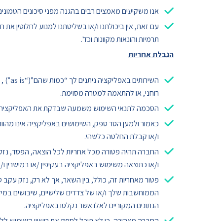
אנו משקיעים מאמצים רבים בהגנה מפני סיכונים הטמונים 
עם זאת, אין ביכולתנו ו/או בשליטתנו למנוע לחלוטין את חד
תרמיות והונאות מקוונות וכד'.
הגבלת אחריות
השירו
רוחני, או להתאמה למטרה מסוימת.
הסכמה לתנאי השימוש משמעה שבדקת את האפליקציה על 
כאמור ולמען הסר ספק, השימושים באפליקציה אינו מהווה יי
ו/או קבלת החלטה כלשהי.
החברה תהיה פטורה מכל אחריות לכל הוצאה, הפסד, נזק ישי
ו/או כתוצאה משימוש באפליקציה בעקיפין /או במישרין ו/
פטור מאחריות זה, כולל, בין השאר, אך לא רק, נזק עקב 
הממוחשבות שלך ו/או של צדדים שלישיים, שיבושים במידע
הנתונים המקוריים לאלו אשר נקלטו באפליקציה.
החברה מצהירה, כי לא תוכל לספק את רישיון השימוש לל