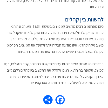
לכל מסע פרסום ולעקוב אחרי הנתונים – כמה צפו, הקליקו, איזו מודעה
עבדה יותר.
להשוות בין קהלים
כיום מפרסמים רבים מריצים קמפיינים בשיטת AB TEST. הכוונה היא
לבחור שני קהלים ולהציג בפניהם מודעה אחת או קהל אחד שיקבל שתי
מודעות שונות בטקסט אחר ו/או עם תמונה אחרת ולקבל מהפייסבוק
משוב איזה קהל או איזו מודעה הצליחו יותר ולתעל את המשאב הפרסומי
לקהל המוצלח מבין השניים או לקידום המודעה המוצלחת ביותר.
בפרסום בפייסבוק חשוב להיות ערים לתקופות בהם התקציבים עולים, כמו
למשל, תקופת בחירות או חגים, ולחלק את התקציב בין קהלים רלבנטיים
לאורך תקופה על מנת להעלות את המודעות למותג. השקיעו בכתיבת
מודעה שמניעה לפעולה ובבחירת תמונה אטרקטיבית.