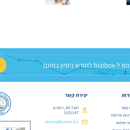
בניהול העסק
ל-bizibox לחודש ניסיון בחינם
דות
יצירת קשר
 קשר
תובל 40, רמת גן
5252247
ניות פרטיות
service@bizibox.biz
י שימוש