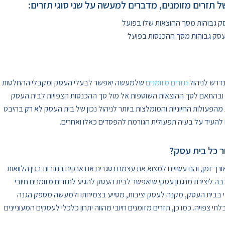
 תזרים מזומנים, מדברים למעשה על שני סוגי תזרים:
דרש לניהול
תזרים מזומנים
שלמעשה יאפשר לבעלי העסק ומקבלי ההחלטות
ן ובהתאם לסך ההוצאות השוטפות אל מול סך ההכנסות הצפויות לבית העסק
 מהפעולות החיוניות והמומלצות ביותר לניהול נכון של בית העסק לא רק בהיבט
ם להעיד על בעיה תפעולית הגורמת להפסדים כאלו ואחרים.
ר כל בית עסק?
ך זמן, והם עשויים למצוא את עצמם נסגרים או נאנקים בחובות בגין הלוואות
בה ליצירת מנגנון עסקי שיאפשר לבית העסק להגיע לתזרים מזומנים חיובי
יובי בבית העסק, מקנה לעסק יציבות, מסייע בצמיחתו ולמעשה מספק הגנה
פויה. כמו כן, תזרים מזומנים חיובי מהווה יתרון כלכלי לעסקים המעוניינים