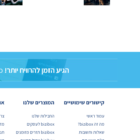
הגיע הזמן להרוויח יותר!
כנסו 
קישורים שימושיים
המוצרים שלנו
או
עמוד ראשי
החבילות שלנו
צרו
מה זה bizibox?
bizibox לעסקים
מדי
שאלות ותשובות
bizibox תזרים מזומנים
תנא