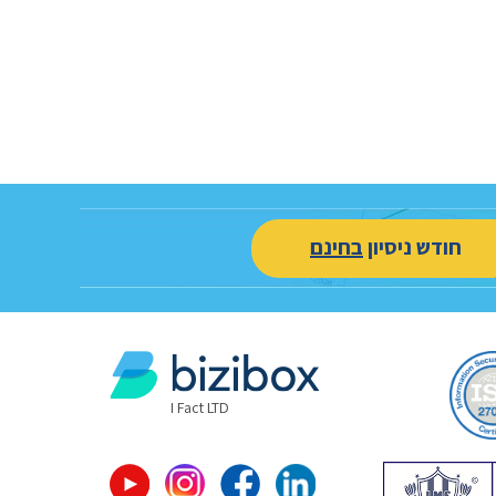
חודש ניסיון
בחינם
I Fact LTD