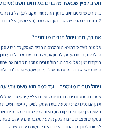
חשוב לציין שכאשר מדברים במונחים חשבונאיים של
1. תזרים מזומנים חיובי בו סך ההכנסות (תקבולים) של בית העסק גבוהות מסך ההוצאות שלו בפועל
2. תזרים מזומנים שלישי בו סך ההוצאות (תשלומים) של בית העסק גבוהות מסך ההכנסות בפועל
אם כך, מהו ניהול תזרים מזומנים?
על מנת לשלוט בהוצאות ובהכנסות בבית העסק, כל בית עסק נ
הכלכליות בבית העסק, לבחון את מצבם הפיננסי בכל רגע נתו
בנקודות זמן כאלו ואחרות. ניהול תזרים מזומנים מהווה את אחת
הפיננסי אלא גם בהיבט התפעולי, מכיוון שממצאי הדו"ח יכולי
ניהול תזרים מזומנים – עד כמה הוא משמעותי עבו
עסקים המתמודדים עם תזרים מזומנים שלילי, יתקשו לפעול לאור
אותן הם נטלו לצרכי תפעול בית העסק. לפיכך, קיימת חשיבות ר
באופן רציף וקבוע. בנקודה זו, חשוב לציין שתזרים מזומנים ח
במקרים ומצבים בהם העסק נקלע למשבר פיננסי עקב בעיה בלתי צ
לצמוח ולצורך כך הם נדרשים להלוואה ו/או כניסת משקיע.